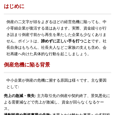
はじめに
倒産の二文字が頭をよぎるほどの経営危機に陥っても、中
小零細企業が復活する道はあります。実際、資金繰りが行
き詰まり倒産寸前から再生を果たした企業も少なくありま
せん。ポイントは、
諦めずに正しい手を打つこと
です。社
長自身はもちろん、社長夫人などご家族の支えも含め、会
社再建へ向けた具体的な行動を起こしましょう。
倒産危機に陥る背景
中小企業が倒産の危機に瀕する原因は様々です。主な要因
として:
売上の急減・喪失:
主力取引先の倒産や契約終了、景気悪化に
よる需要減などで売上が激減し、資金が回らなくなるケー
ス。
過剰投資や新規事業の失敗:
本業とかけ離れた事業への多額投