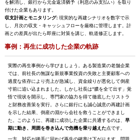
を解消し、銀行から元金返済猶予（利息のみ支払い）を取り
付けた企業もあります​。
収支計画とモニタリング:
現実的な再建シナリオを数字で示
し、月次の収支・キャッシュフローを厳格に管理します。計
画との差異が出たら即座に対策を講じ、軌道修正します。
事例：再生に成功した企業の軌跡
実際の再生事例から学びましょう。ある製造業の老舗企業
では、前社長の無謀な新規事業投資の失敗と主要顧客への
過度な依存により売上が急減し、資金繰りが悪化して倒産
寸前に追い込まれました。しかし社長は*膿を全て出す」覚
悟で現状を開示し、専門家の協力を得て徹底したリストラ
と財務改善策を実行。さらに銀行にも誠心誠意の再建計画
を示した結果、倒産の淵から会社を救うことができまし
た。このように、再建に成功した企業に共通するのは、
早
期に動き、周囲を巻き込んで危機を乗り越えた
点です。
一方、対応が後手に回れば再生の確率は下がります。問題