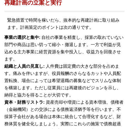
再建計画の立案と実行
緊急措置で時間を稼いだら、抜本的な再建計画に取り組み
ます。計画策定のポイントは次の通りです。
事業の選択と集中:
自社の事業を精査し、採算の取れていない
部門や商品は思い切って縮小・撤退します。一方で利益が見
込める主力事業に経営資源を集中投入し、収益力を回復させ
ます。
組織と人員の見直し:
人件費は固定費の大きな部分を占めま
す。痛みを伴いますが、役員報酬のさらなるカットや人員配
置転換、場合によっては希望退職の募集などでスリムな体制
を構築します。ただし従業員には再建後のビジョンを示し、
納得と協力を得ることが大切です。
資本・財務リストラ:
資産売却や増資による資本増強、債権者
（金融機関）との交渉による債務返済猶予等を行います。不
採算子会社がある場合は本体に統合して合理化するなど​、財
務体質を健全化しましょう。実際にこれらの施策で債務超過