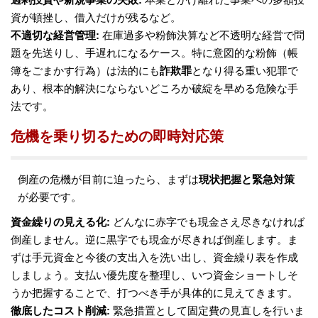
資が頓挫し、借入だけが残るなど​。
不適切な経営管理:
在庫過多や粉飾決算など不透明な経営で問
題を先送りし、手遅れになるケース。特に意図的な粉飾（帳
簿をごまかす行為）は法的にも
詐欺罪
となり得る重い犯罪で
あり​、根本的解決にならないどころか破綻を早める危険な手
法です。
危機を乗り切るための即時対応策
倒産の危機が目前に迫ったら、まずは
現状把握と緊急対策
が必要です。
資金繰りの見える化:
どんなに赤字でも現金さえ尽きなければ
倒産しません。逆に黒字でも現金が尽きれば倒産します​。ま
ずは手元資金と今後の支出入を洗い出し、資金繰り表を作成
しましょう。支払い優先度を整理し、いつ資金ショートしそ
うか把握することで、打つべき手が具体的に見えてきます。
徹底したコスト削減:
緊急措置として固定費の見直しを行いま