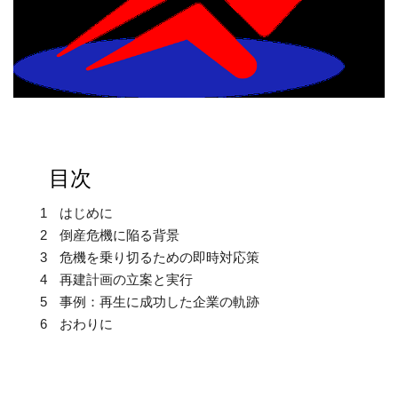
目次
1
はじめに
2
倒産危機に陥る背景
3
危機を乗り切るための即時対応策
4
再建計画の立案と実行
5
事例：再生に成功した企業の軌跡
6
おわりに