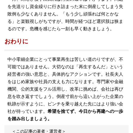
を先送りし資金繰りに行き詰まった末に倒産してしまう失
敗例も少なくありません。「もう少し頑張れば何とかな
る」と楽観視しがちですが、時間が経つほど選択肢は狭ま
るのです。危機を感じたら一刻も早く動きましょう。
おわりに
中小零細企業にとって事業再生は苦しい道のりですが、不
可能ではありません。大切なのは「再生するんだ」という
経営者の強い意思と、具体的なアクションです。社長夫人
をはじめ家族や社員の支えも力になります。専門家や金融
機関、公的支援をフル活用し、改革に挑めば、会社は再び
息を吹き返すでしょう。倒産寸前から這い上がった企業の
軌跡が示すように、ピンチを乗り越えた先にはより強い会
社が待っています。
希望を捨てず、今日から再建への一歩
を踏み出しましょう。
＜この記事の著者・運営者＞