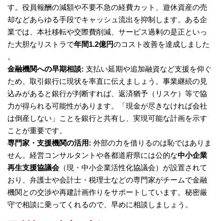
す。役員報酬の減額や不要不急の経費カット、遊休資産の売
却などあらゆる手段でキャッシュ流出を抑制します。ある企
業では、本社移転や交際費削減、サービス過剰の是正といっ
た大胆なリストラで
年間1.2億円
のコスト改善を達成しました​
。
金融機関への早期相談:
支払い延期や追加融資など支援を仰ぐ
ため、取引銀行に現状を率直に伝えましょう。事業継続の見
込みがあると銀行が判断すれば、返済猶予（リスケ）等で協
力が得られる可能性があります。「現金が尽きなければ会社
は倒産しない」ことを銀行と共有し、実現可能な計画を示す
ことが重要です。
専門家・支援機関の活用:
外部の力を借りるのは恥ではありま
せん。経営コンサルタントや各都道府県には公的な
中小企業
再生支援協議会
（現・中小企業活性化協議会）が設置されて
おり、弁護士や会計士・税理士などの専門家がチームで金融
機関との交渉や再建計画作りをサポートしています。秘密厳
守で相談に乗ってくれるので、早めに相談しましょう。