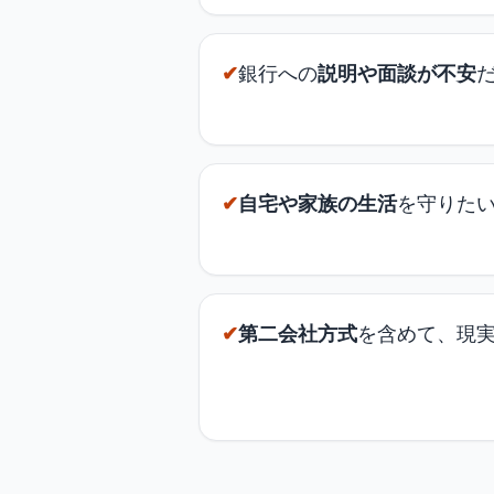
✔
銀行への
説明や面談が不安
✔
自宅や家族の生活
を守りた
✔
第二会社方式
を含めて、現