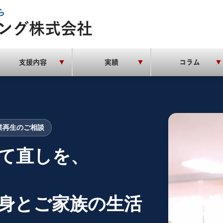
ら
ング株式会社
支援内容
実績
コラム
▼
▼
▼
業再生のご相談
て直しを、
身とご家族の生活