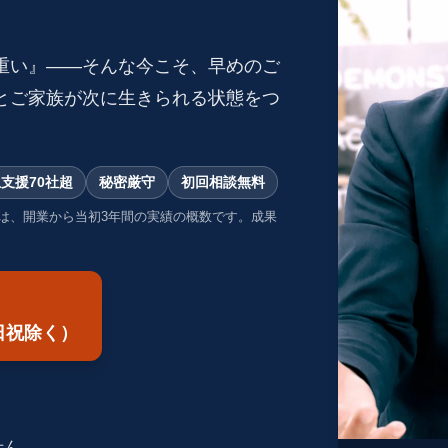
重い』——そんな今こそ、早めのご
とご家族が次に生きられる状態をつ
支援70社超
秘密厳守
初回相談無料
は、開業から当初3年間の実績の概数です。成果
0／日祝除く）
せん