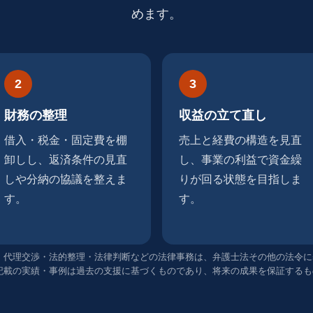
めます。
2
3
財務の整理
収益の立て直し
借入・税金・固定費を棚
売上と経費の構造を見直
卸しし、返済条件の見直
し、事業の利益で資金繰
しや分納の協議を整えま
りが回る状態を目指しま
す。
す。
。代理交渉・法的整理・法律判断などの法律事務は、弁護士法その他の法令に
記載の実績・事例は過去の支援に基づくものであり、将来の成果を保証するも