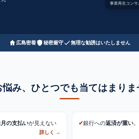
事業再生コンサ
広島密着
秘密厳守
無理な勧誘はいたしません
お悩み、ひとつでも当てはまりま
来月の支払い
が見えない
✔
銀行への
返済が重い
。
詳しく →