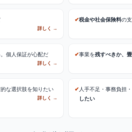
だ
✔
税金や社会保険料
の支
詳しく →
い。個人保証が心配だ
✔
事業を
残すべきか、畳
詳しく →
実的な選択肢を知りたい
✔
人手不足・事務負担・
詳しく →
したい